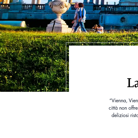
La
“Vienna, Vien
città non offr
deliziosi ris