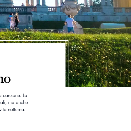
rno
ta canzone. La
onali, ma anche
vita notturna.