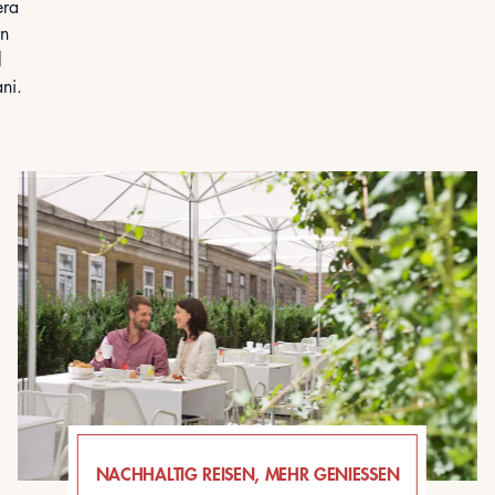
era
in
l
ni.
NACHHALTIG REISEN, MEHR GENIESSEN