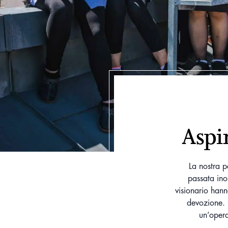
Aspi
La nostra p
passata ino
visionario hann
devozione. 
un’opera