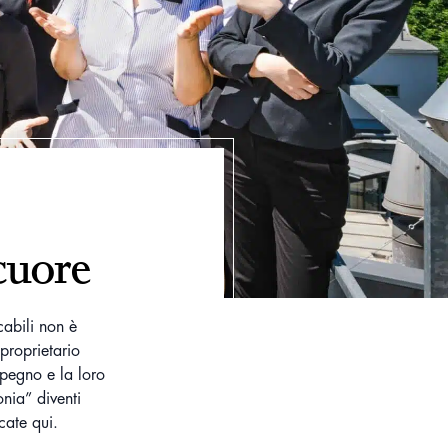
cuore
cabili non è
proprietario
mpegno e la loro
nia” diventi
cate qui.