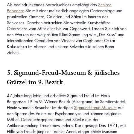
Als beeindruckendes Barockschloss empfängt das
Schloss
Belvedere
Sie mit einer meisterlich angelegten Gartenanlage und
prunkvollen Zimmern, Galerien und Sälen im Inneren des
Schlosses. Daneben betrachten Sie wertvolle Kunstschätze
Österreichs vom Mittelalter bis zur Gegenwart. Lassen Sie sich von
den Werken der weltgrößten Klimt-Sammlung wie „Der Kuss“ und
internationalen Gemälden von Vincent van Gogh oder Oskar
Kokoschka im oberen und unteren Belvedere in seinen Bann
ziehen.
5. Sigmund-Freud-Museum & jüdisches
Grätzel im 9. Bezirk
47 Jahre lang lebte und arbeitete Sigmund Freud im Haus
Berggasse 19 im 9. Wiener Bezirk (Alsergrund) im Servitenviertel.
Heute wandeln Besucher im dortigen
Sigmund-Freud-Museum
auf
den Spuren des Vaters der Psychoanalyse und können originale
Möbel, Gebrauchsgegenstände und Stücke aus der
Antikensammlung Freuds bewundern. Kurz gesagt: Das 1971, mit
Hilfe von Freuds jüngster Tochter Anna, eingerichtete Museum