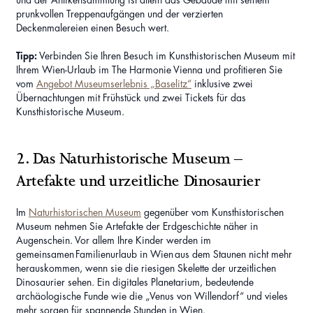
und der Antikensammlung ist allein das Gebäude mit seinem
prunkvollen Treppenaufgängen und der verzierten
Deckenmalereien einen Besuch wert.
Tipp:
Verbinden Sie Ihren Besuch im Kunsthistorischen Museum mit
Ihrem Wien-Urlaub im The Harmonie Vienna und profitieren Sie
vom
Angebot Museumserlebnis „Baselitz“
inklusive zwei
Übernachtungen mit Frühstück und zwei Tickets für das
Kunsthistorische Museum.
2. Das Naturhistorische Museum –
Artefakte und urzeitliche Dinosaurier
Im
Naturhistorischen Museum
gegenüber vom Kunsthistorischen
Museum nehmen Sie Artefakte der Erdgeschichte näher in
Augenschein. Vor allem Ihre Kinder werden im
gemeinsamen Familienurlaub in Wien aus dem Staunen nicht mehr
herauskommen, wenn sie die riesigen Skelette der urzeitlichen
Dinosaurier sehen. Ein digitales Planetarium, bedeutende
archäologische Funde wie die „Venus von Willendorf“ und vieles
mehr sorgen für spannende Stunden in Wien.